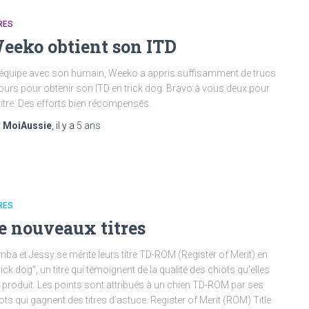
RES
eeko obtient son ITD
équipe avec son humain, Weeko a appris suffisamment de trucs
tours pour obtenir son ITD en trick dog. Bravo à vous deux pour
titre. Des efforts bien récompensés.
r
MoiAussie
, il y a
5 ans
RES
e nouveaux titres
ba et Jessy se mérite leurs titre TD-ROM (Register of Merit) en
ick dog’‘, un titre qui témoignent de la qualité des chiots qu’elles
 produit. Les points sont attribués à un chien TD-ROM par ses
ots qui gagnent des titres d’astuce. Register of Merit (ROM) Title