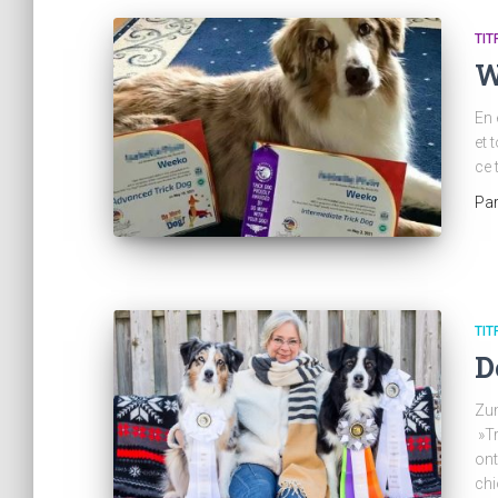
TIT
W
En 
et 
ce 
Pa
TIT
D
Zum
»Tr
ont
chi