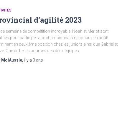
IVITÉS
rovincial d’agilité 2023
 de semaine de compétition incroyable! Noah et Merlot sont
lifiés pour participer aux championnats nationaux en août!
minant en deuxième position chez les juniors ainsi que Gabriel et
e. Que de belles courses des deux équipes.
r
MoiAussie
, il y a
3 ans