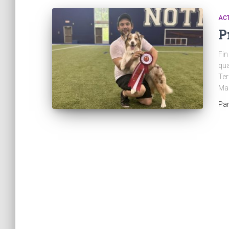
ACT
P
Fin
qua
Ter
Maz
Pa