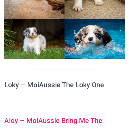
Loky
– MoiAussie The Loky One
Aloy
– MoiAussie Bring Me The