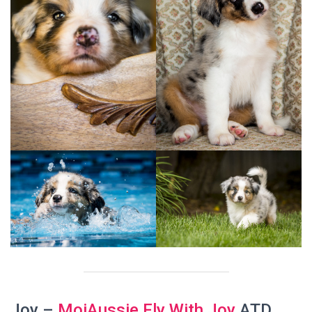
Joy
–
MoiAussie Fly With Joy
ATD