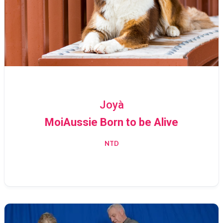
T
I
O
N
Joyà
MoiAussie Born to be Alive
NTD