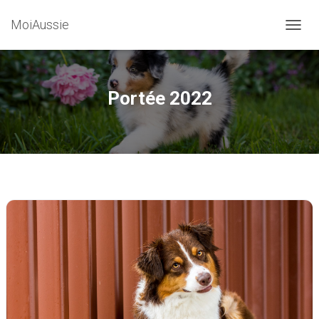
MoiAussie
O
U
V
R
I
Portée 2022
R
/
F
E
R
M
E
R
L
A
N
A
V
I
G
A