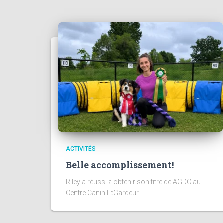
ACTIVITÉS
Belle accomplissement!
Riley a réussi a obtenir son titre de AGDC au
Centre Canin LeGardeur.