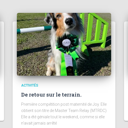
ACTIVITÉS
De retour sur le terrain.
Première compétition post maternité de Joy. Elle
obtient son titre de Master Team Relay (MTRDC)
Elle a été géniale tout le weekend, comme si elle
n’avait jamais arrêté