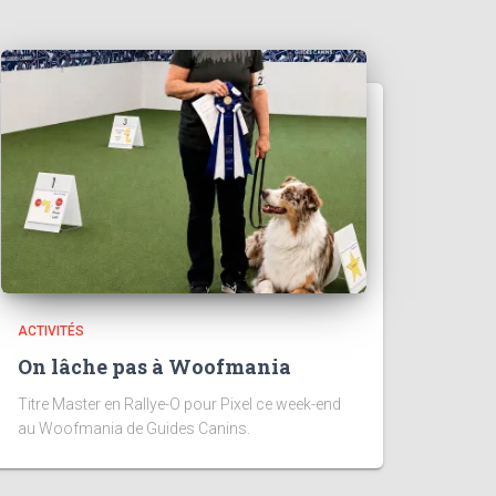
ACTIVITÉS
On lâche pas à Woofmania
Titre Master en Rallye-O pour Pixel ce week-end
au Woofmania de Guides Canins.