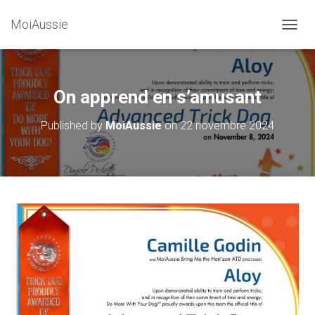
MoiAussie
O
U
V
R
I
On apprend en s’amusant
R
/
Published by
MoiAussie
on
22 novembre 2024
F
E
R
M
E
R
L
A
N
A
V
I
G
A