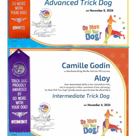
T
I
O
N