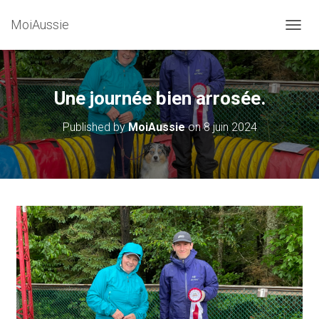
MoiAussie
O
U
V
R
I
Une journée bien arrosée.
R
/
Published by
MoiAussie
on
8 juin 2024
F
E
R
M
E
R
L
A
N
A
V
I
G
A