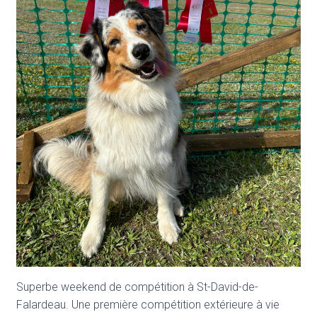
T
I
O
N
Superbe weekend de compétition à St-David-de-
Falardeau. Une première compétition extérieure à vie