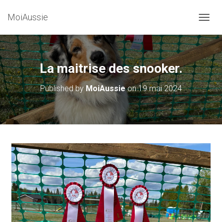
MoiAussie
O
U
V
R
I
La maitrise des snooker.
R
/
Published by
MoiAussie
on
19 mai 2024
F
E
R
M
E
R
L
A
N
A
V
I
G
A