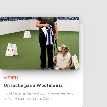
ACTIVITÉS
On lâche pas à Woofmania
Titre Master en Rallye-O pour Pixel ce week-end
au Woofmania de Guides Canins.