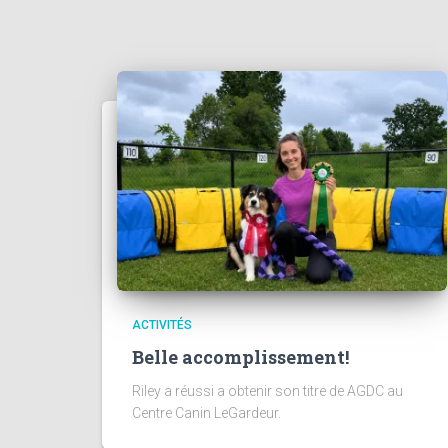
ACTIVITÉS
Belle accomplissement!
Riley a réussi a obtenir son titre de AGDC au
Centre Canin LeGardeur.