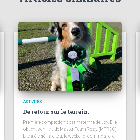
ACTIVITÉS
De retour sur le terrain.
Première compétition post maternité de Joy. Elle
obtient son titre de Master Team Relay (MTRDC)
Elle a été géniale tout le weekend, comme si elle