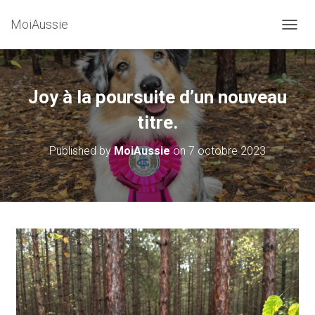
MoiAussie
O
U
V
R
I
Joy à la poursuite d’un nouveau
R
/
titre.
F
E
Published by
MoiAussie
on
7 octobre 2023
R
M
E
R
L
A
N
A
V
I
G
A