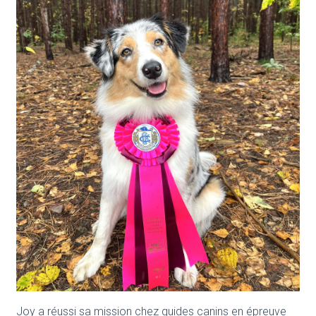
T
I
O
N
Joy a réussi sa mission chez guides canins en épreuve