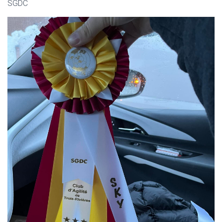
T
SGDC
I
O
N