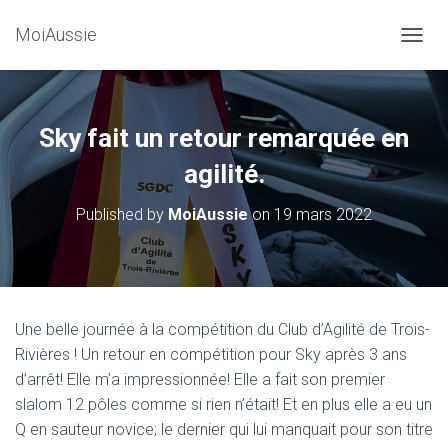
MoiAussie
O
U
V
R
I
Sky fait un retour remarquée en
R
/
agilité.
F
E
Published by
MoiAussie
on
19 mars 2022
R
M
E
R
L
A
Une belle journée à la compétition du Club d’Agilité de Trois-
N
Rivières ! Un retour en compétition pour Sky après 3 ans
A
V
d’arrêt! Elle m’a impressionnée! Elle a fait son premier
I
slalom 12 pôles comme si rien n’était! Et en plus elle a eu un
G
Q en sauteur novice; le dernier qui lui manquait pour son titre
A