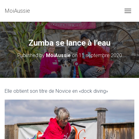
MoiAussie
O
U
V
R
I
Zumba se lance à l’eau
R
/
Published by
MoiAussie
on
11 septembre 2020
F
E
R
M
E
R
Elle obtient son titre de Novice en «dock diving»
L
A
N
A
V
I
G
A