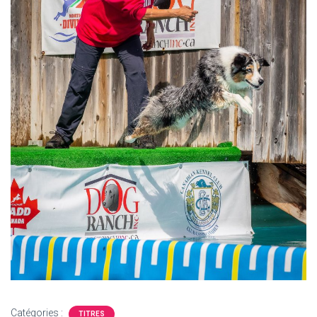
T
I
O
N
Catégories :
TITRES